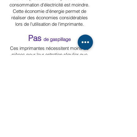
consommation d'électricité est moindre.
Cette économie d'énergie permet de
réaliser des économies considérables
lors de l'utilisation de l'imprimante.
Pas
de gaspillage
Ces imprimantes nécessitent moins de
pièces pour leur entretien régulier que
les appareils à toner, ce qui réduit les
coûts d'entretien globaux et permet
d'économiser sur l'utilisation des
ressources naturelles.
Pas
d'ozone/toner
Contrairement aux imprimantes à toner,
les imprimantes FORCEJET™ de RISO
sont respectueuses de l'environnement
grâce au processus d'impression, qui
n'émet virtuellement pas d'ozone ni de