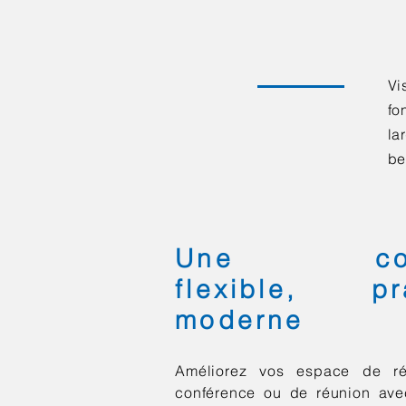
Vi
fo
la
be
Une commu
flexible, p
moderne
Améliorez vos espace de réc
conférence ou de réunion ave