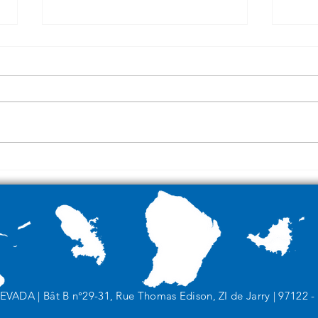
Défi Atlantique 2023
Les 
Num
NEVADA |
Bât B n°29-31, Rue Thomas Edison, ZI de Jarry |
97122 -