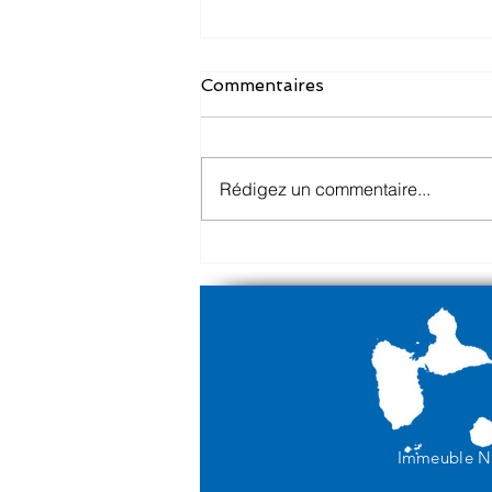
Commentaires
Rédigez un commentaire...
Présentation H.M.C
Antilles-Guyane
Immeuble 